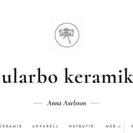
Jularbo kerami
Anna Axelsson
KERAMIK
AKVARELL
NÄTBUTIK
MER