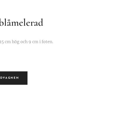
 blåmelerad
 15 cm hög och 9 cm i foten.
NDVAGNEN