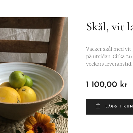
Skål, vit l
Vacker skål med vit 
på utsidan. Cirka 26
veckors leveranstid.
1 100,00
kr
LÄGG I KU