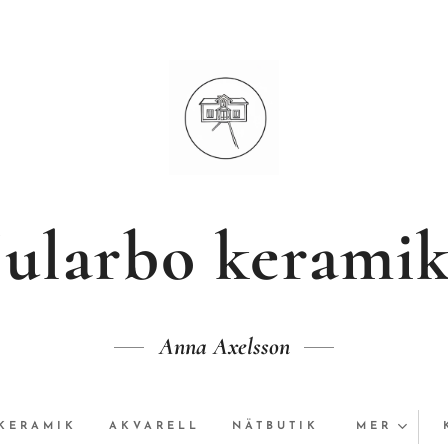
Jularbo kerami
Anna Axelsson
KERAMIK
AKVARELL
NÄTBUTIK
MER