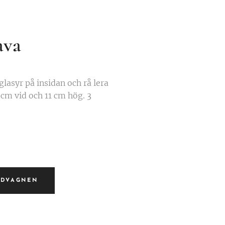
ava
glasyr på insidan och rå lera
 cm vid och 11 cm hög. 3
NDVAGNEN