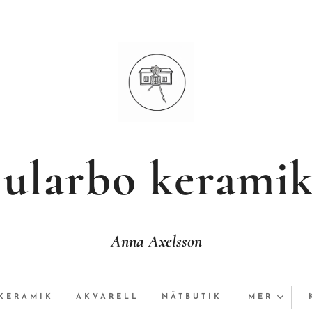
Jularbo kerami
Anna Axelsson
KERAMIK
AKVARELL
NÄTBUTIK
MER