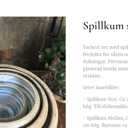
Spillkum 
Vackert set med spil
Perfekta för våren 
dukningar. Förvaras 
glaserad insida sam
utsidan.
Setet innehåller:
- Spillkum Stor. Ca 
hög. Tål diskmaskin
- Spillkum Mellan, 
cm hög. Rymmer ca 1